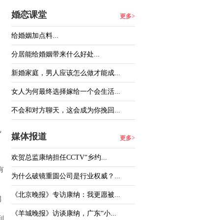
婚恋课堂
更多>
给婚姻加点料...
分居能给婚姻带来什么好处...
新婚家庭，男人应该怎么做才能成...
女人为何最终选择嫁给一个会生活...
不会和对方聊天，这会成为你挽回...
己
媒体报道
更多>
欢贺总监康纳担任CCTV“乡约...
有
为什么破镜重圆公司是行业权威？...
《北京晚报》专访康纳：我更愿被...
男
《羊城晚报》访谈康纳，广东“小...
到