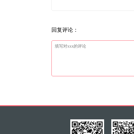
回复评论：