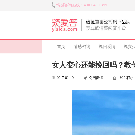
情感咨询热线：400-040-1399
|
首页
|
情感咨询
|
挽回爱情
|
挽救
女人变心还能挽回吗？教
2017-02-10
挽回爱情
1920评论