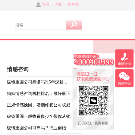
登录
|
注册
|
情感提问
情感咨询
更多>
破镜重圆公司靠谱吗?15年深耕...
婚姻情感咨询机构排名：最好最正...
正规情感挽回、婚姻修复公司权威...
破镜重圆一般收费多少？带你从收...
破镜重圆公司可靠吗？行业创始，...