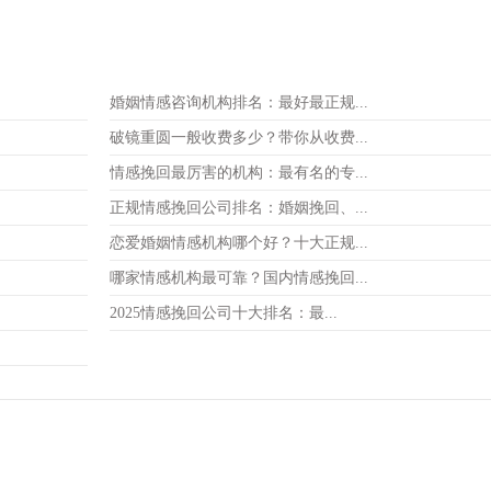
婚姻情感咨询机构排名：最好最正规...
破镜重圆一般收费多少？带你从收费...
情感挽回最厉害的机构：最有名的专...
正规情感挽回公司排名：婚姻挽回、...
恋爱婚姻情感机构哪个好？十大正规...
哪家情感机构最可靠？国内情感挽回...
2025情感挽回公司十大排名：最...