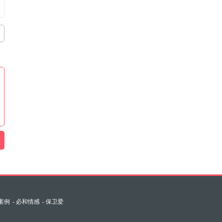
案例
必和情感
保卫爱