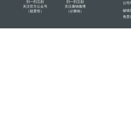
扫一扫立刻
扫一扫立刻
公司
关注官方公众号
关注康纳微博
破镜重
（疑爱答）
（@康纳）
免责